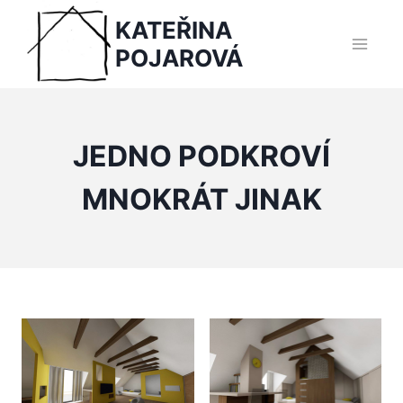
Přeskočit
KATEŘINA
na
POJAROVÁ
obsah
JEDNO PODKROVÍ
MNOKRÁT JINAK