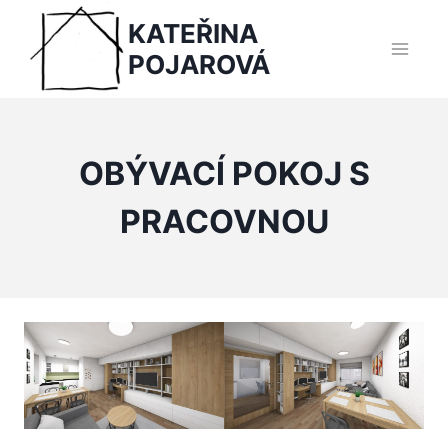
Přeskočit
KATEŘINA
na
POJAROVÁ
obsah
OBÝVACÍ POKOJ S
PRACOVNOU